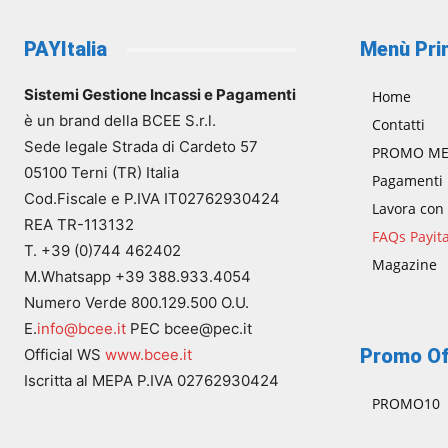
PAYItalia
Menù Pri
Sistemi Gestione Incassi e Pagamenti
Home
è un brand della BCEE S.r.l.
Contatti
Sede legale Strada di Cardeto 57
PROMO ME
05100 Terni (TR) Italia
Pagamenti
Cod.Fiscale e P.IVA IT02762930424
Lavora con
REA TR-113132
FAQs Payita
T. +39 (0)744 462402
Magazine
M.Whatsapp +39 388.933.4054
Numero Verde 800.129.500 O.U.
E.
info@bcee.it
PEC bcee@pec.it
Promo Of
Official WS
www.bcee.it
Iscritta al MEPA P.IVA 02762930424
PROMO10