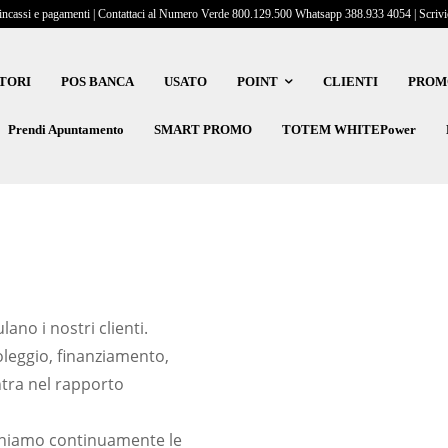
incassi e pagamenti | Contattaci al Numero Verde 800.129.500 Whatsapp 388.933 4054 | Scrivici
TORI
POS BANCA
USATO
POINT
CLIENTI
PROM
Prendi Apuntamento
SMART PROMO
TOTEM WHITEPower
ano i nostri clienti.
oleggio, finanziamento,
ntra nel rapporto
erchiamo continuamente le