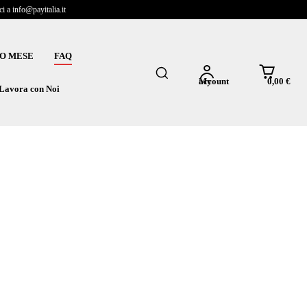
 a info@payitalia.it
O MESE
FAQ
0,00 €
My account
Lavora con Noi