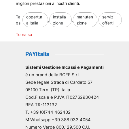
migliori prestazioni ai nostri clienti.
Ta
copertur
installa
manuten
servizi
,
,
,
gs:
a italia
zione
zione
offerti
Torna su
PAYItalia
Sistemi Gestione Incassi e Pagamenti
è un brand della BCEE S.r.l.
Sede legale Strada di Cardeto 57
05100 Terni (TR) Italia
Cod.Fiscale e P.IVA IT02762930424
REA TR-113132
T. +39 (0)744 462402
M.Whatsapp +39 388.933.4054
Numero Verde 800.129.500 O.U.