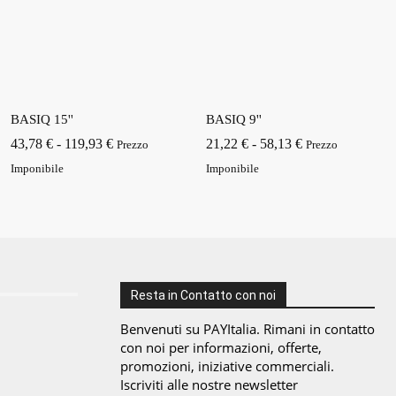
BASIQ 15''
BASIQ 9''
Fascia
Fascia
43,78
€
-
119,93
€
21,22
€
-
58,13
€
Prezzo
Prezzo
di
di
Imponibile
Imponibile
prezzo:
prezzo:
da
da
43,78 €
21,22 €
a
a
119,93 €
58,13 €
Resta in Contatto con noi
Benvenuti su PAYItalia. Rimani in contatto
con noi per informazioni, offerte,
promozioni, iniziative commerciali.
Iscriviti alle nostre newsletter