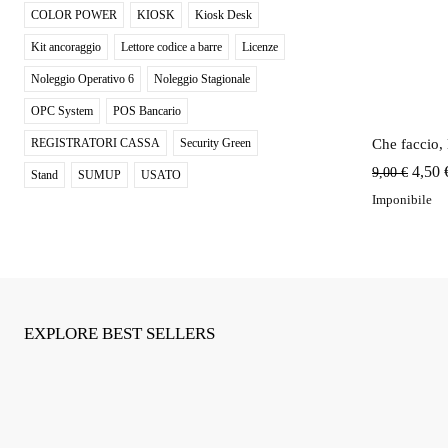
COLOR POWER
KIOSK
Kiosk Desk
Kit ancoraggio
Lettore codice a barre
Licenze
Noleggio Operativo 6
Noleggio Stagionale
OPC System
POS Bancario
Che faccio, 
REGISTRATORI CASSA
Security Green
Il
4,50
9,00
€
Stand
SUMUP
USATO
prezz
Imponibile
origin
era:
9,00 
EXPLORE BEST SELLERS