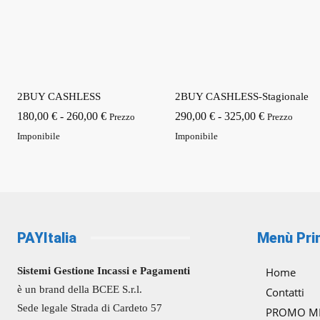
2BUY CASHLESS
2BUY CASHLESS-Stagionale
Fascia
Fascia
180,00
€
-
260,00
€
290,00
€
-
325,00
€
Prezzo
Prezzo
di
di
Imponibile
Imponibile
prezzo:
prezzo:
da
da
180,00 €
290,00 €
a
a
260,00 €
325,00 €
PAYItalia
Menù Pri
Sistemi Gestione Incassi e Pagamenti
Home
è un brand della BCEE S.r.l.
Contatti
Sede legale Strada di Cardeto 57
PROMO M