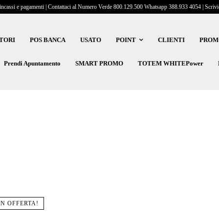
incassi e pagamenti | Contattaci al Numero Verde 800.129.500 Whatsapp 388.933 4054 | Scrivici
TORI
POS BANCA
USATO
POINT
CLIENTI
PROM
Prendi Apuntamento
SMART PROMO
TOTEM WHITEPower
IN OFFERTA!