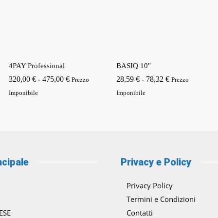
4PAY Professional
BASIQ 10''
Fascia
Fascia
320,00
€
-
475,00
€
28,59
€
-
78,32
€
Prezzo
Prezzo
di
di
Imponibile
Imponibile
prezzo:
prezzo:
da
da
320,00 €
28,59 €
a
a
475,00 €
78,32 €
ncipale
Privacy e Policy
Privacy Policy
Termini e Condizioni
ESE
Contatti