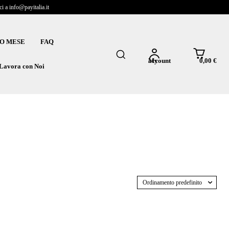
 a info@payitalia.it
O MESE
FAQ
0,00 €
My account
Lavora con Noi