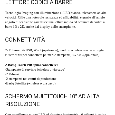
LETTORE CODICI A BARRE
Tecnologia Imaging con illuminazione al LED bianco, telecamera ad alta
velocità. Offre una notevole resistenza ed affidabilità, e grazie all’ampio
angolo di scansione garantisce una lettura rapida ed accurata di codici a
barre 1D e 2D, anche dal display dello smartphone.
CONNETTIVITÀ
2xEthernet, 4xUSB, Wi-Fi (opzionale), modulo wireless con tecnologia
Bluetooth® per connettere palmari e stampanti, 3G / 4G (opzionale).
A Basiq Touch PRO puoi connettere:
-Stampante di servizio (wireless o via cavo)
-2 Palmari
-2 stampanti nei centri di produzione
-Basiq Satellite (wireless o via cavo)
SCHERMO MULTITOUCH 10″ AD ALTA
RISOLUZIONE
Con retroilluminazione LED ad altissima luminosità, 16 milioni di colori,