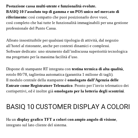
Postazione cassa multi-utente e funzionalità evolute.
BASIQ 10 l’assoluto top di gamma e un POS unico nel mercato di
riferimento:
così compatto che puoi posizionarlo dove vuoi,
così completo che hai tutte le funzionalità immaginabili per una gestione
professionale del Punto Cassa.
Alleato insostituibile per qualsiasi tipologia di attività, dal negozio
all’hotel al ristorante, anche per contesti dinamici e complessi.
Software dedicato: uno strumento dall’indiscussa superiorità tecnologica
ma progettato per la massima facilità d’uso.
Dispone di stampante RT integrata con
testina termica di alta qualità
,
rotolo 80/78, taglierina automatica (garantita 1 milione di tagli).
Il modulo centrale della stampante è
omologato dall’Agenzia delle
Entrate come Registratore Telematico
. Pronto per l’invio telematico dei
corrispettivi, ed è inoltre già
omologato per la lotteria degli scontrini
.
BASIQ 10 CUSTOMER DISPLAY A COLORI
Ha un
display grafico TFT a colori con ampio angolo di visione
,
integrato sul lato cliente del sistema.