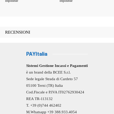
di
di
Imponibile
Imponibile
prezzo:
prezzo:
da
da
13,18 €
13,18 €
a
a
RECENSIONI
36,10 €
36,10 €
PAYItalia
Sistemi Gestione Incassi e Pagamenti
è un brand della BCEE S.r.l.
Sede legale Strada di Cardeto 57
05100 Terni (TR) Italia
Cod.Fiscale e P.IVA IT02762930424
REA TR-113132
T. +39 (0)744 462402
M.Whatsapp +39 388.933.4054