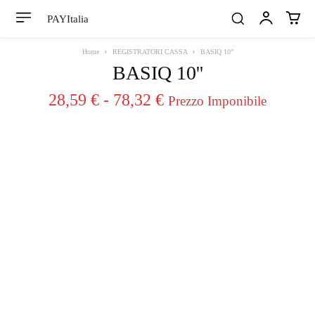
PAYItalia
Home
REGISTRATORI CASSA
BASIQ 10”
BASIQ 10''
Fascia
28,59
€
-
78,32
€
Prezzo Imponibile
di
prezzo:
da
28,59 €
a
78,32 €