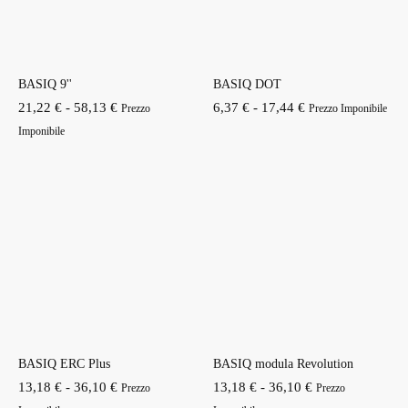
BASIQ 9''
BASIQ DOT
Fascia
Fascia
21,22
€
-
58,13
€
6,37
€
-
17,44
€
Prezzo
Prezzo Imponibile
di
di
Imponibile
prezzo:
prezzo:
da
da
21,22 €
6,37 €
a
a
58,13 €
17,44 €
BASIQ ERC Plus
BASIQ modula Revolution
Fascia
Fascia
13,18
€
-
36,10
€
13,18
€
-
36,10
€
Prezzo
Prezzo