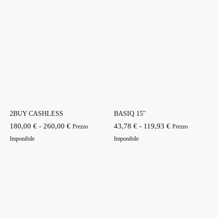
2BUY CASHLESS
BASIQ 15''
Fascia
Fascia
180,00
€
-
260,00
€
43,78
€
-
119,93
€
Prezzo
Prezzo
di
di
Imponibile
Imponibile
prezzo:
prezzo:
da
da
180,00 €
43,78 €
a
a
260,00 €
119,93 €