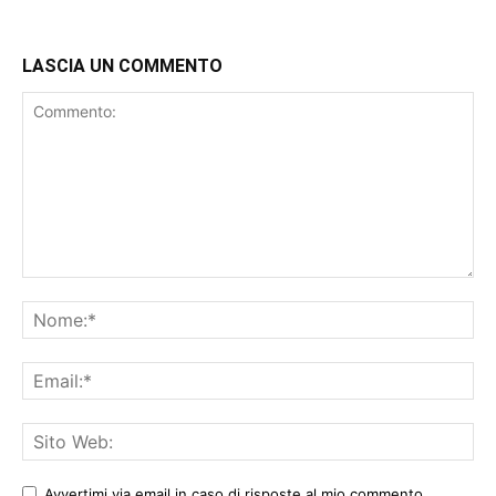
,
€
0
.
LASCIA UN COMMENTO
0
€
.
Avvertimi via email in caso di risposte al mio commento.