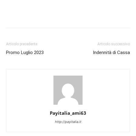
r
t
€
i
t
.
g
u
i
a
n
l
a
e
Articolo precedente
Articolo successivo
l
è
Promo Luglio 2023
Indennità di Cassa
e
:
e
3
r
.
a
7
:
5
7
0
.
,
Payitalia_ami63
9
0
http://payitalia.it
0
0
0