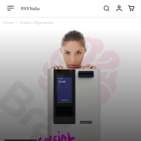
PAYItalia
Home
Usato e Rigenerato