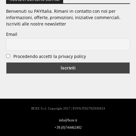
Benvenuti su PAYItalia. Rimani in contatto con noi per
informazioni, offerte, promozioni, iniziative commerciali.
Iscriviti alle nostre newsletter
Email
Procedendo accetti la privacy policy
BCEE S.r.l. Copyright 2017 | P.IVA IT02762930424
info@bcee.it
+39.(0)744462402