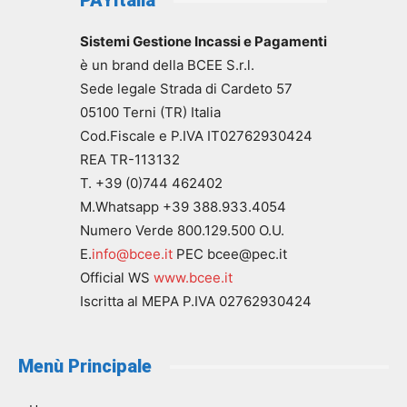
PAYItalia
Sistemi Gestione Incassi e Pagamenti
è un brand della BCEE S.r.l.
Sede legale Strada di Cardeto 57
05100 Terni (TR) Italia
Cod.Fiscale e P.IVA IT02762930424
REA TR-113132
T. +39 (0)744 462402
M.Whatsapp +39 388.933.4054
Numero Verde 800.129.500 O.U.
E.
info@bcee.it
PEC bcee@pec.it
Official WS
www.bcee.it
Iscritta al MEPA P.IVA 02762930424
Menù Principale