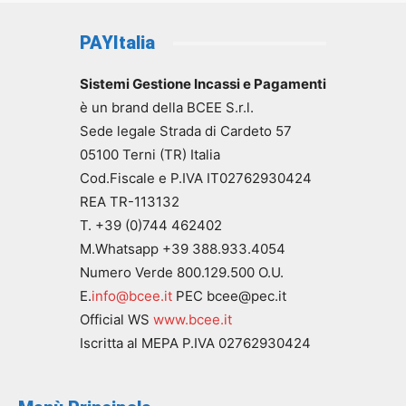
320,00 €
28,59 €
a
a
PAYItalia
475,00 €
78,32 €
Sistemi Gestione Incassi e Pagamenti
è un brand della BCEE S.r.l.
Sede legale Strada di Cardeto 57
05100 Terni (TR) Italia
Cod.Fiscale e P.IVA IT02762930424
REA TR-113132
T. +39 (0)744 462402
M.Whatsapp +39 388.933.4054
Numero Verde 800.129.500 O.U.
E.
info@bcee.it
PEC bcee@pec.it
Official WS
www.bcee.it
Iscritta al MEPA P.IVA 02762930424