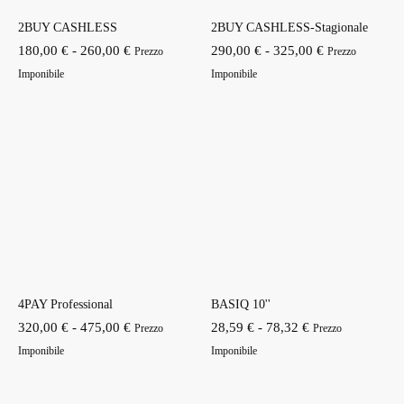
2BUY CASHLESS
2BUY CASHLESS-Stagionale
Fascia
Fascia
180,00
€
-
260,00
€
290,00
€
-
325,00
€
Prezzo
Prezzo
di
di
Imponibile
Imponibile
prezzo:
prezzo:
da
da
180,00 €
290,00 €
a
a
260,00 €
325,00 €
4PAY Professional
BASIQ 10''
Fascia
Fascia
320,00
€
-
475,00
€
28,59
€
-
78,32
€
Prezzo
Prezzo
di
di
Imponibile
Imponibile
prezzo:
prezzo:
da
da