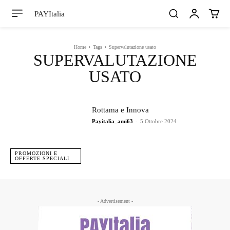
PAYItalia
Home
Tags
Supervalutazione usato
SUPERVALUTAZIONE
USATO
Rottama e Innova
Payitalia_ami63
-
5 Ottobre 2024
PROMOZIONI E
OFFERTE SPECIALI
- Advertisement -