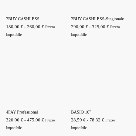
2BUY CASHLESS
2BUY CASHLESS-Stagionale
Fascia
Fascia
180,00
€
-
260,00
€
290,00
€
-
325,00
€
Prezzo
Prezzo
di
di
Imponibile
Imponibile
prezzo:
prezzo:
da
da
180,00 €
290,00 €
a
a
260,00 €
325,00 €
4PAY Professional
BASIQ 10''
Fascia
Fascia
320,00
€
-
475,00
€
28,59
€
-
78,32
€
Prezzo
Prezzo
di
di
Imponibile
Imponibile
prezzo:
prezzo: