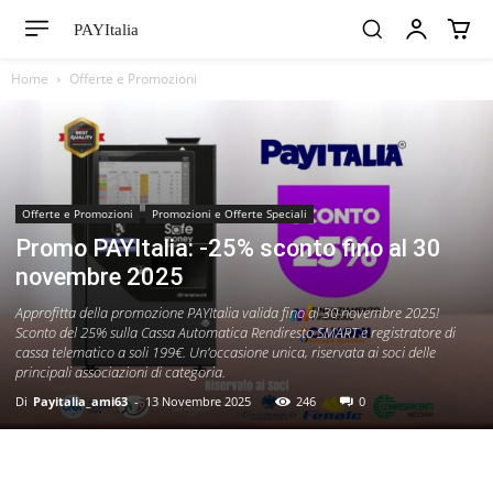
PAYItalia
Home
Offerte e Promozioni
Offerte e Promozioni
Promozioni e Offerte Speciali
Promo PAYItalia: -25% sconto fino al 30
novembre 2025
Approfitta della promozione PAYItalia valida fino al 30 novembre 2025!
Sconto del 25% sulla Cassa Automatica Rendiresto SMART e registratore di
cassa telematico a soli 199€. Un’occasione unica, riservata ai soci delle
principali associazioni di categoria.
Di
Payitalia_ami63
-
13 Novembre 2025
246
0