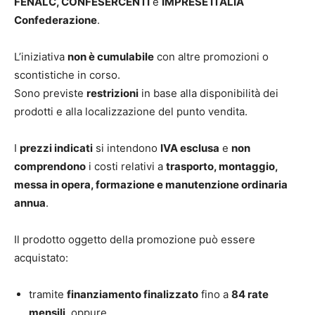
FENALC, CONFESERCENTI
e
IMPRESE ITALIA
Confederazione
.
L’iniziativa
non è cumulabile
con altre promozioni o
scontistiche in corso.
Sono previste
restrizioni
in base alla disponibilità dei
prodotti e alla localizzazione del punto vendita.
I
prezzi indicati
si intendono
IVA esclusa
e
non
comprendono
i costi relativi a
trasporto, montaggio,
messa in opera, formazione e manutenzione ordinaria
annua
.
Il prodotto oggetto della promozione può essere
acquistato:
tramite
finanziamento finalizzato
fino a
84 rate
mensili
, oppure