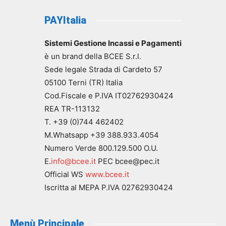
PAYItalia
Sistemi Gestione Incassi e Pagamenti
è un brand della BCEE S.r.l.
Sede legale Strada di Cardeto 57
05100 Terni (TR) Italia
Cod.Fiscale e P.IVA IT02762930424
REA TR-113132
T. +39 (0)744 462402
M.Whatsapp +39 388.933.4054
Numero Verde 800.129.500 O.U.
E.
info@bcee.it
PEC bcee@pec.it
Official WS
www.bcee.it
Iscritta al MEPA P.IVA 02762930424
Menù Principale