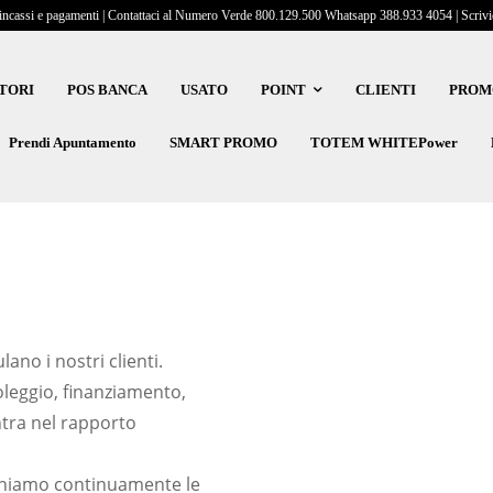
incassi e pagamenti | Contattaci al Numero Verde 800.129.500 Whatsapp 388.933 4054 | Scrivici
TORI
POS BANCA
USATO
POINT
CLIENTI
PROM
Prendi Apuntamento
SMART PROMO
TOTEM WHITEPower
ano i nostri clienti.
oleggio, finanziamento,
ntra nel rapporto
erchiamo continuamente le