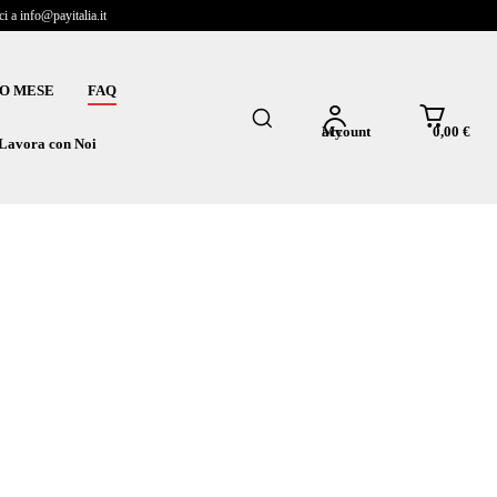
 a info@payitalia.it
O MESE
FAQ
0,00 €
My account
Lavora con Noi