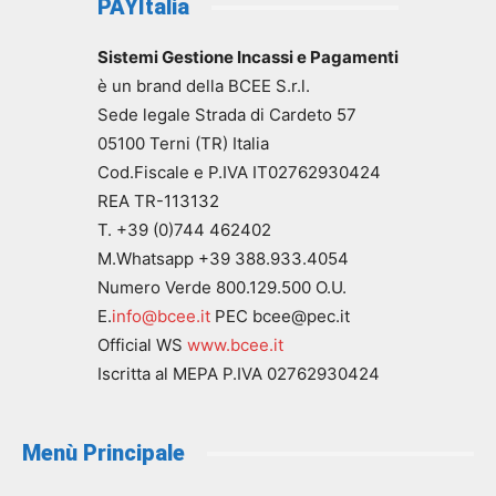
PAYItalia
Sistemi Gestione Incassi e Pagamenti
è un brand della BCEE S.r.l.
Sede legale Strada di Cardeto 57
05100 Terni (TR) Italia
Cod.Fiscale e P.IVA IT02762930424
REA TR-113132
T. +39 (0)744 462402
M.Whatsapp +39 388.933.4054
Numero Verde 800.129.500 O.U.
E.
info@bcee.it
PEC bcee@pec.it
Official WS
www.bcee.it
Iscritta al MEPA P.IVA 02762930424
Menù Principale