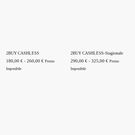
2BUY CASHLESS
2BUY CASHLESS-Stagionale
Fascia
Fascia
180,00
€
-
260,00
€
290,00
€
-
325,00
€
Prezzo
Prezzo
di
di
Imponibile
Imponibile
prezzo:
prezzo:
da
da
180,00 €
290,00 €
a
a
260,00 €
325,00 €