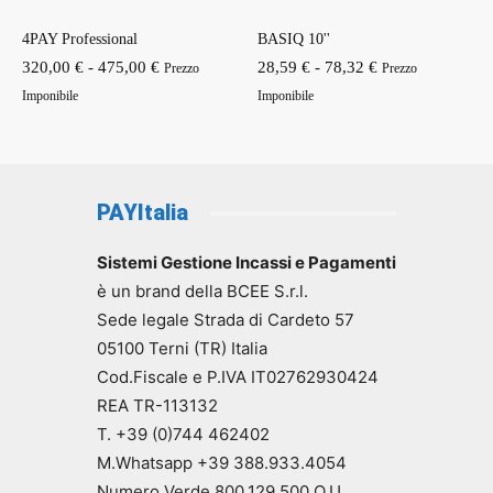
4PAY Professional
BASIQ 10''
Fascia
Fascia
320,00
€
-
475,00
€
28,59
€
-
78,32
€
Prezzo
Prezzo
di
di
Imponibile
Imponibile
prezzo:
prezzo:
da
da
320,00 €
28,59 €
a
a
PAYItalia
475,00 €
78,32 €
Sistemi Gestione Incassi e Pagamenti
è un brand della BCEE S.r.l.
Sede legale Strada di Cardeto 57
05100 Terni (TR) Italia
Cod.Fiscale e P.IVA IT02762930424
REA TR-113132
T. +39 (0)744 462402
M.Whatsapp +39 388.933.4054
Numero Verde 800.129.500 O.U.