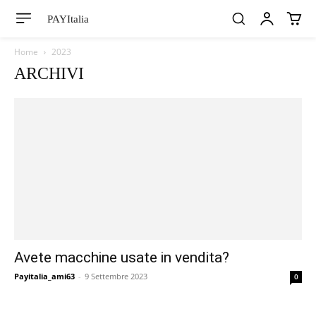
PAYItalia
Home
2023
ARCHIVI
Avete macchine usate in vendita?
Payitalia_ami63
-
9 Settembre 2023
0