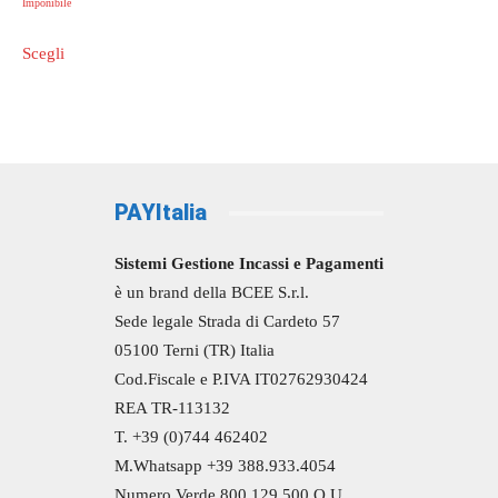
di
Imponibile
prezzo:
Questo
Scegli
da
prodotto
259,00 €
ha
a
più
11.900,00 €
varianti.
Le
opzioni
PAYItalia
possono
essere
Sistemi Gestione Incassi e Pagamenti
scelte
è un brand della BCEE S.r.l.
nella
Sede legale Strada di Cardeto 57
pagina
05100 Terni (TR) Italia
del
Cod.Fiscale e P.IVA IT02762930424
prodotto
REA TR-113132
T. +39 (0)744 462402
M.Whatsapp +39 388.933.4054
Numero Verde 800.129.500 O.U.