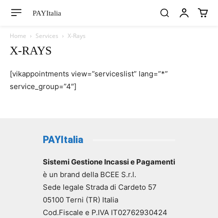
PAYItalia
Home
Services
X-Rays
X-RAYS
[vikappointments view=”serviceslist” lang=”*”
service_group=”4″]
PAYItalia
Sistemi Gestione Incassi e Pagamenti
è un brand della BCEE S.r.l.
Sede legale Strada di Cardeto 57
05100 Terni (TR) Italia
Cod.Fiscale e P.IVA IT02762930424