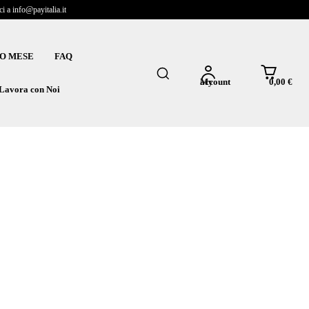
 a info@payitalia.it
O MESE
FAQ
0,00 €
My account
Lavora con Noi