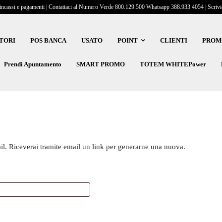
incassi e pagamenti | Contattaci al Numero Verde 800.129.500 Whatsapp 388.933 4054 | Scrivici
TORI
POS BANCA
USATO
POINT
CLIENTI
PROM
Prendi Apuntamento
SMART PROMO
TOTEM WHITEPower
ail. Riceverai tramite email un link per generarne una nuova.