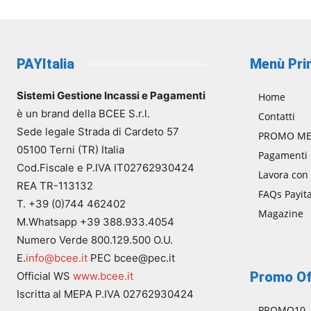
PAYItalia
Menù Pri
Sistemi Gestione Incassi e Pagamenti
Home
è un brand della BCEE S.r.l.
Contatti
Sede legale Strada di Cardeto 57
PROMO ME
05100 Terni (TR) Italia
Pagamenti
Cod.Fiscale e P.IVA IT02762930424
Lavora con
REA TR-113132
FAQs Payita
T. +39 (0)744 462402
Magazine
M.Whatsapp +39 388.933.4054
Numero Verde 800.129.500 O.U.
E.
info@bcee.it
PEC bcee@pec.it
Promo Of
Official WS
www.bcee.it
Iscritta al MEPA P.IVA 02762930424
PROMO10