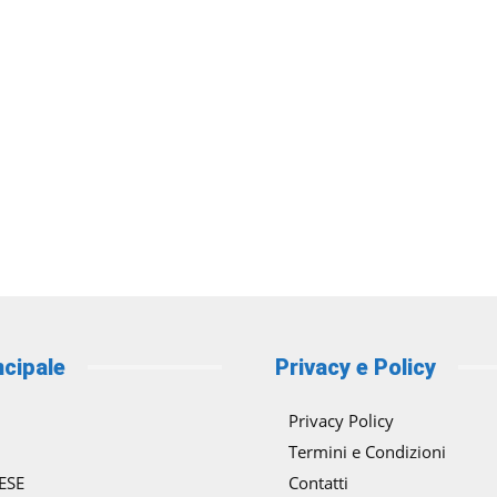
a
o:
 €
0 €
ncipale
Privacy e Policy
Privacy Policy
Termini e Condizioni
ESE
Contatti