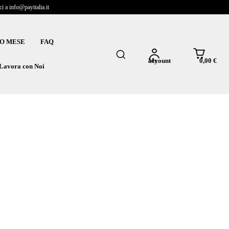
 a info@payitalia.it
O MESE
FAQ
0,00 €
My account
Lavora con Noi