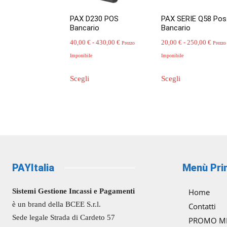
PAX D230 POS
PAX SERIE Q58 Pos
Bancario
Bancario
Fascia
Fasci
40,00
€
-
430,00
€
20,00
€
-
250,00
€
Prezzo
Prezzo
di
di
Imponibile
Imponibile
prezzo:
prezz
Questo
Questo
Scegli
Scegli
da
da
prodotto
prodotto
40,00 €
20,00
ha
ha
a
a
più
più
430,00 €
250,0
varianti.
varianti.
Le
Le
opzioni
opzioni
possono
possono
PAYItalia
Menù Pri
essere
essere
scelte
scelte
Sistemi Gestione Incassi e Pagamenti
Home
nella
nella
è un brand della BCEE S.r.l.
pagina
pagina
Contatti
del
del
Sede legale Strada di Cardeto 57
PROMO M