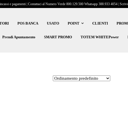
incassi e pagamenti | Contattaci al Numero Verde 800.129.500 Whatsapp 388.933 4054 | Scrivici
TORI
POS BANCA
USATO
POINT
CLIENTI
PROM
Prendi Apuntamento
SMART PROMO
TOTEM WHITEPower