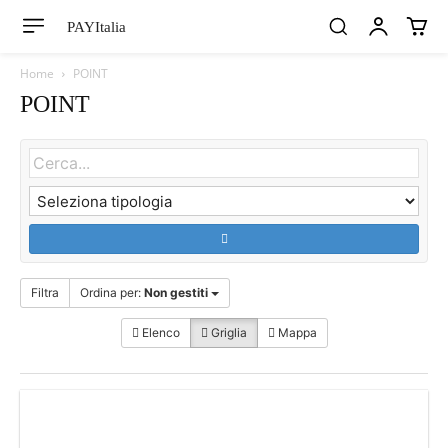
PAYItalia
Home
POINT
POINT
Filtra
Ordina per:
Non gestiti
Elenco
Griglia
Mappa