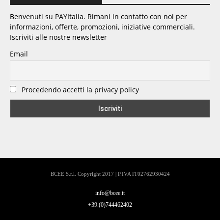
Benvenuti su PAYItalia. Rimani in contatto con noi per
informazioni, offerte, promozioni, iniziative commerciali.
Iscriviti alle nostre newsletter
Email
Procedendo accetti la privacy policy
BCEE S.r.l. Copyright 2017 | P.IVA IT02762930424
info@bcee.it
+39.(0)744462402